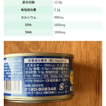
炭水化物
12.0g
食塩相当量
2.1g
カルシウム
480mg
EPA
1650mg
DHA
1500mg