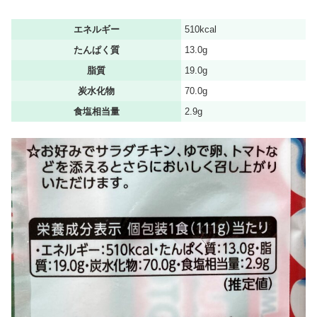
エネルギー
510kcal
たんぱく質
13.0g
脂質
19.0g
炭水化物
70.0g
食塩相当量
2.9g