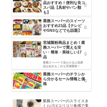
品おすすめ！便利な良コ
スパ品【具材やパン類
も】
業務スーパーのスイーツ
おすすめ23品【テレビ
やSNSなどでも話題】
宮城製粉商品まとめ！業
務スーパーで買える安
い・簡単・美味しい17
品
業務スーパーで見かける人気商
品はあれもこれも宮城製粉！
業務スーパーのチラシか
ら分かるセール情報と価
格
業務スーパーのスライスき
くらげはコリコリ食感で美