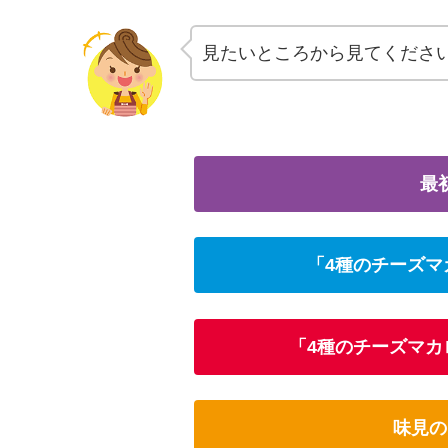
見たいところから見てくださ
最
「4種のチーズマ
「4種のチーズマカ
味見の