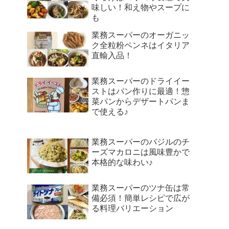
味しい！和え物やスープに
も
業務スーパーのオーガニッ
ク全粒粉ペンネはイタリア
直輸入品！
業務スーパーのドライイー
ストはパン作りに最適！惣
菜パンからデザートパンま
で使える♪
業務スーパーのバジルのチ
ーズマカロニは風味豊かで
本格的な味わい♪
業務スーパーのツナ缶は常
備必須！簡単レシピで広が
る料理バリエーション