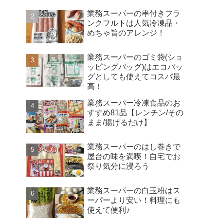
業務スーパーの串付きフラ
ンクフルトは人気冷凍品・
めちゃ旨のアレンジ！
業務スーパーのゴミ袋(ショ
ッピングバッグ)はエコバッ
グとしても使えてコスパ最
高！
業務スーパー冷凍食品のお
すすめ81品【レンチン/その
まま/揚げるだけ】
業務スーパーのはし巻きで
屋台の味を満喫！自宅でお
祭り気分に浸ろう
業務スーパーの白玉粉はス
ーパーより安い！料理にも
使えて便利♪