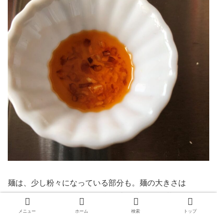
麺は、少し粉々になっている部分も。麺の大きさは
12×8.5cmくらいですので、麺が入る大きさの丼を用意し
ましょう！
メニュー
ホーム
検索
トップ