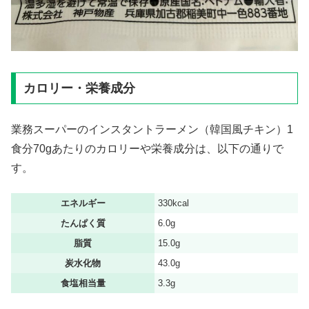
カロリー・栄養成分
業務スーパーのインスタントラーメン（韓国風チキン）1
食分70gあたりのカロリーや栄養成分は、以下の通りで
す。
エネルギー
330kcal
たんぱく質
6.0g
脂質
15.0g
炭水化物
43.0g
食塩相当量
3.3g